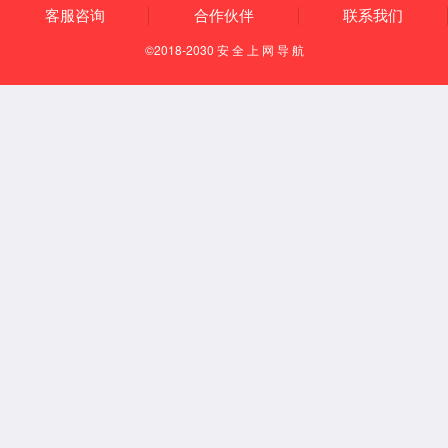
明天的腾飞同样呼唤着你们的参与和支持。亲爱的
校友们，让我们携起手来，共赴太阳成集团tyc7111
新的发展！让太阳成集团tyc7111的未来因你们而增
辉！
我们坚信：太阳成集团tyc7111的明天必将更加
辉煌！
大学城校区：重庆市沙坪坝区大学城中路37号
邮编：
401331
电话：
023-65910315
版权所有© 太阳成tyc7111(中国集团)有限公司官网
技术支持：
讯迈科技
XML 地图