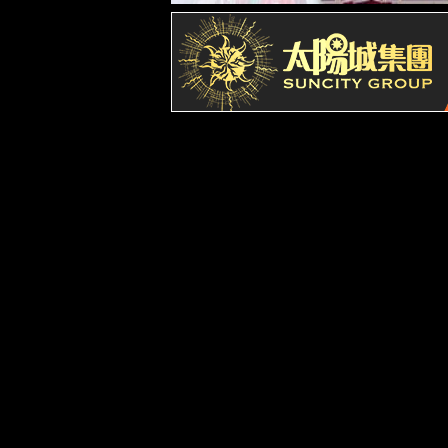
为推
院（
能赋
成集团
太阳
6月
学习
取集
重要
太阳
20
20
心怡
集中
太阳
为进
楼1
研室