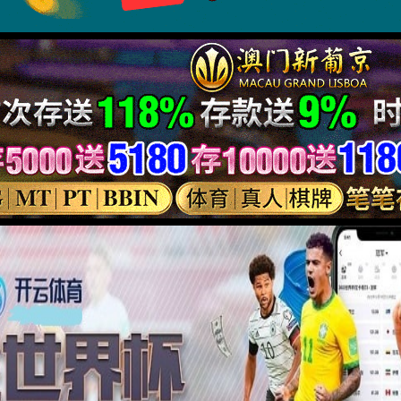
批，项目经费60万元。本项目紧扣国家畜禽绿色养殖的发展战略，聚焦生
式极易导致致病菌耐药性叠加、药物...
刚副教授/周泽扬教授研究团队在东方蜜蜂微孢子虫与宿
是全球至关重要的传粉昆虫，对粮油果蔬等农作物增产提质、生物多样性
发的微孢子虫病是危害蜜蜂健康的主要顽固性病害之一，该病原主要侵染
缩短、采集能力下降、蜂群繁育受阻，极易引发蜂群群势衰退甚至整体崩
虫种群安全与农业授粉体系稳...
重庆师范大学太阳成集团tyc7111委员会召开党员大会
26年6月18日下午，中共重庆师范大学太阳成集团tyc7111委员会在大
学院全体党员参加会议，大会由学院上届党委副书记韦毅嘉主持。 （上
会议首先听取并审议了上届党委工作报告，学院上届党委书记付长波同志
学科发展、科学研究等方面取得的成绩和经...
成集团tyc7111开展端午节实验室安全大检查
实做好端午节期间学院安全管理工作，全面排查各类安全隐患，筑牢校园安全防
开展安全专项检查。副院长杨承忠、党政办公室主任蒋婕陪同检查。检查
全运行、危险化学品管理、用电规范、消防设施配备及实验废弃物处置等
留校学生的实验安排与安全防护措施...
教学创新，培育一流课程 ——太阳成集团tyc7111成功举