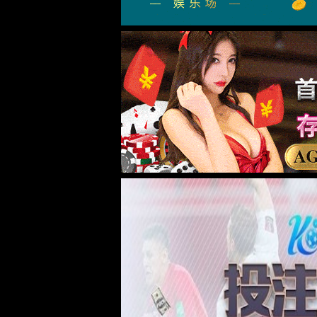
功获
控模
马振
蜜蜂
虫引
寿命
粉昆
中共
20
举。
幕。
养、
太阳
为切
带队
室安
假期
赋能