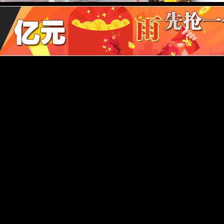
动人工智能技术与教育教学深度融合，助力教师提升数字化课程建设能力，培
教师教学发展中心）与太阳成集团tyc7111联合主办的2026年第15期
能下的数字化课程建设实践——从平台建课到一流课程培育》，由太阳成集团
tyc7111教师与师范生参与交流学习。张磊副教授...
成集团tyc7111召开党委理论学习中心组2026年第4次
12日下午，太阳成集团tyc7111（重庆市现代山地智慧农业学院）党委理论
会。会议由学院党委书记付长波主持，全体院领导、党委委员、纪委委员
中学习与交流研讨相结合的形式，重点围绕习近平总书记关于树立和践行
指示、安全生产重要指示以及复信参加...
成集团tyc7111迎接学校期中本科教学质量督导反馈及
26年5月29日上午，重庆师范大学本科教学督导组专家尹珂教授、赵瑛副教授，
26学年第二学期期中本科教学质量督导反馈及教学档案检查工作。太阳成集团
老师参加会议。本次检查按照学校《关于开展期中本科教学质量督导反馈
反馈交流两个阶段。检查伊始，督导组专家...
成集团tyc7111召开2026年野外实习动员大会
一步加强实践教学管理，确保野外实习安全、有序、高效开展，2026年5月2
5205教室隆重举行野外实习动员大会。学院党委书记付长波、副书记韦
主任梁永书副教授、教科办主任朱波、实习教师代表李旭东老师、教科办