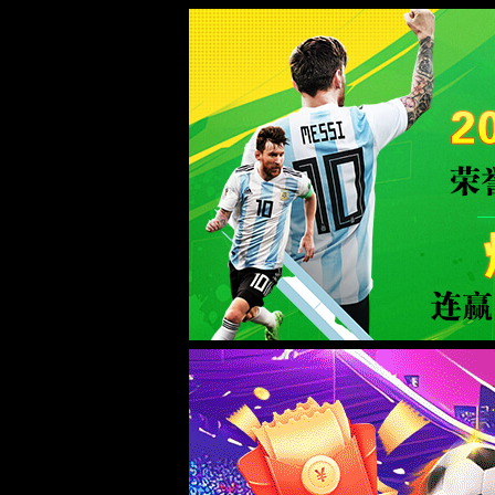
太阳成
首页
tyc7111cc
师资队伍
人才培养
官网入口