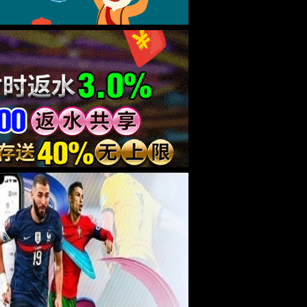
猪养殖中多重耐药沙门氏菌防控行业痛点，针对传统抗生素防
主互作领域取得新进展
2026/06/25
维系以及生态平衡调控具有不可替代的作用。东方蜜蜂微孢子
蜜蜂中肠上皮细胞，破坏蜜蜂消化系统与免疫机能，导致工蜂
溃，常年给我国养蜂产业造成巨额经济损失，同时严重威胁传
顺利完成换届选举
2026/06/19
学城校区博雅楼504召开党员大会，进行新一届党委和纪委换届选
届党委副书记韦毅嘉主持会议）大会在庄严的国歌声中拉开帷
在报告中回顾总结了学院党委近五年来在党的建设、人才培
2026/06/19
线，6月19日上午，太阳成集团tyc7111党委书记付长波
组一行深入学院教学实验室、科研实验室及办公区域，对实验
情况进行了全面细致的检查。检查过程中，付长波详细询问了
办2026年第15期教学沙龙
2026/06/16